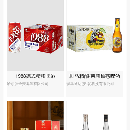
1988德式精酿啤酒
斑马精酿·茉莉柚惑啤酒
哈尔滨全麦啤酒有限公司
斑马通达(安徽)科技有限公司