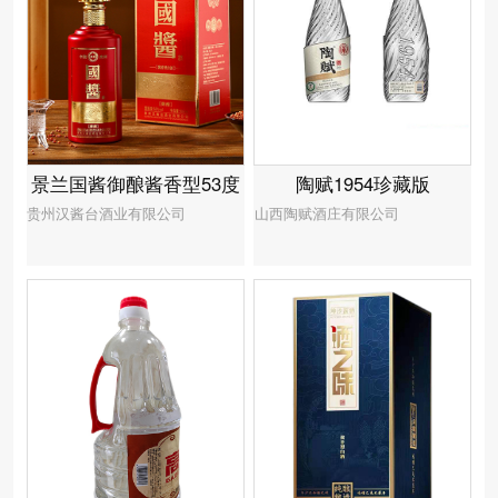
景兰国酱御酿酱香型53度
陶赋1954珍藏版
贵州汉酱台酒业有限公司
山西陶赋酒庄有限公司