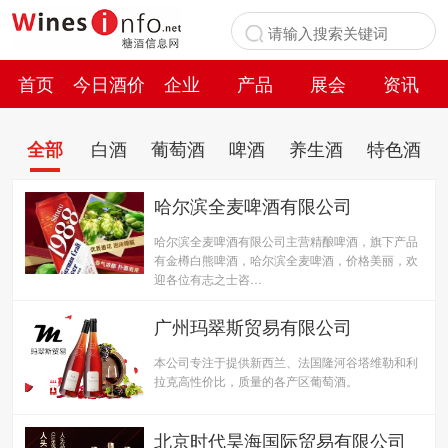
首页
今日酒价
企业
产品
展会
资讯
百科
白酒
葡萄酒
啤酒
养生酒
特色酒
全部
哈尔滨全麦啤酒有限公司
哈尔滨全麦啤酒有限公司主营精酿啤酒，旗下产品
有金樽白熊啤酒，哈尔滨全麦啤酒，价格美丽，欢
迎各位有志之士咨…
广州玛翠斯贸易有限公司
本公司专注于提供新西兰、法国隆河谷塔维勒和利
拉克高性价比，质量的各产区葡萄酒。
北京时代昊海国际贸易有限公司