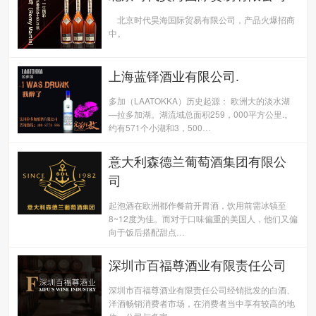
北京时代昊海国际贸易有限公司，产品火爆招商
中。
上海蓝铎酒业有限公司.
多加（LAATOKKA）历史起源： 欧洲大的淡水湖
—拉多加湖。湖流域总面积259，000平方公里.。
约有571个小湖和3，500…
意大利森德兰葡萄酒集团有限公
司
起泡酒在欧洲都作餐前开胃酒，饮用前需冰镇至
8~12度为佳。而对于口味偏重的美国人，他们又偏
向于饭后搭配甜点…
深圳市百福尊酒业有限责任公司
深圳市百福尊酒业有限责任公司经销批发的白酒、
洋酒畅销消费者市场，在消费者当中享有较高的地