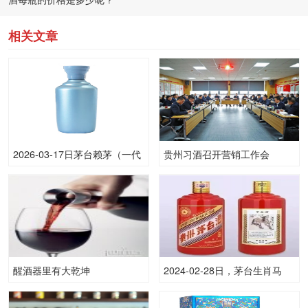
相关文章
2026-03-17日茅台赖茅（一代
贵州习酒召开营销工作会
工匠）53.00度酒价格为550一
瓶，下跌 20元
醒酒器里有大乾坤
2024-02-28日，茅台生肖马
(原)500ML53.00度酒每瓶的价
格是多少呢？