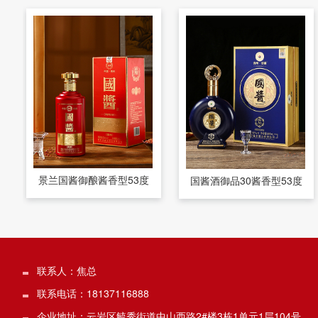
景兰国酱御酿酱香型53度
国酱酒御品30酱香型53度
联系人：焦总
联系电话：18137116888
企业地址：云岩区毓秀街道中山西路2#楼3栋1单元1层104号