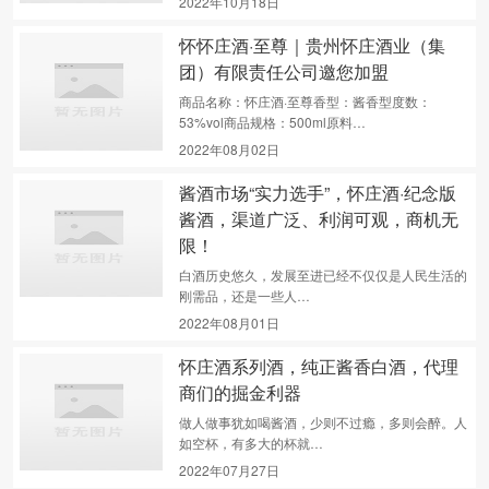
2022年10月18日
怀怀庄酒·至尊｜贵州怀庄酒业（集
团）有限责任公司邀您加盟
商品名称：怀庄酒·至尊香型：酱香型度数：
53%vol商品规格：500ml原料…
2022年08月02日
酱酒市场“实力选手”，怀庄酒·纪念版
酱酒，渠道广泛、利润可观，商机无
限！
白酒历史悠久，发展至进已经不仅仅是人民生活的
刚需品，还是一些人…
2022年08月01日
怀庄酒系列酒，纯正酱香白酒，代理
商们的掘金利器
做人做事犹如喝酱酒，少则不过瘾，多则会醉。人
如空杯，有多大的杯就…
2022年07月27日