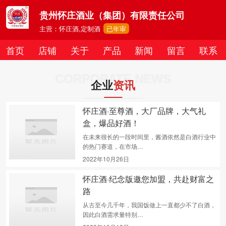
贵州怀庄酒业（集团）有限责任公司
主营：怀庄酒,定制酒
已年审
首页
店铺
关于
产品
新闻
留言
联系
CORPORATE NEWS
企业
资讯
怀庄酒·至尊酒，大厂品牌，大气礼
盒，爆品好酒！
在未来很长的一段时间里，酱酒依然是白酒行业中
的热门赛道，在市场…
2022年10月26日
怀庄酒·纪念版邀您加盟，共赴财富之
路
从古至今几千年，我国饭做上一直都少不了白酒，
因此白酒需求量特别…