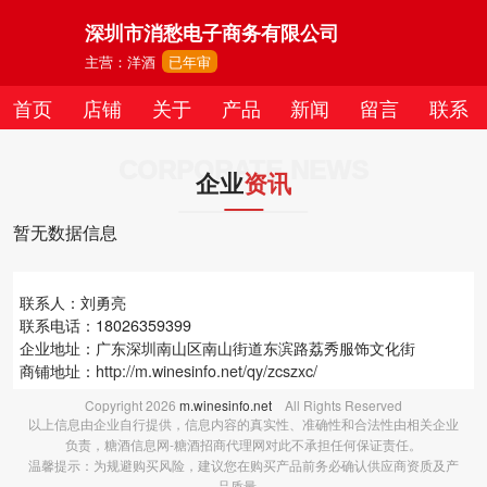
深圳市消愁电子商务有限公司
主营：洋酒
已年审
首页
店铺
关于
产品
新闻
留言
联系
CORPORATE NEWS
企业
资讯
暂无数据信息
联系人：刘勇亮
联系电话：18026359399
企业地址：广东深圳南山区南山街道东滨路荔秀服饰文化街
商铺地址：
http://m.winesinfo.net/qy/zcszxc/
Copyright
2026
m.winesinfo.net
All Rights Reserved
以上信息由企业自行提供，信息内容的真实性、准确性和合法性由相关企业
负责，糖酒信息网-糖酒招商代理网对此不承担任何保证责任。
温馨提示：为规避购买风险，建议您在购买产品前务必确认供应商资质及产
品质量。