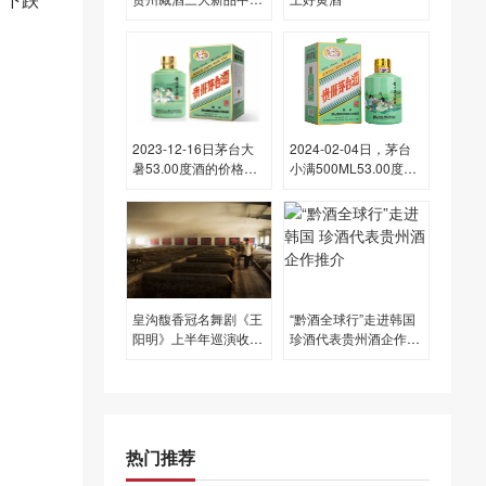
展首发，获刘员、甘权
点赞！
2023-12-16日茅台大
2024-02-04日，茅台
暑53.00度酒的价格，
小满500ML53.00度酒
茅台批发参考价格
每瓶的价格是多少呢？
4,300一瓶
皇沟馥香冠名舞剧《王
“黔酒全球行”走进韩国
阳明》上半年巡演收
珍酒代表贵州酒企作推
官， 文酒相融续写新章
介
热门推荐