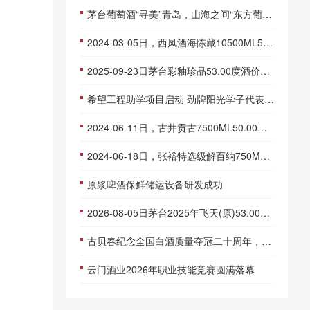
茅台葡萄酒“寻美”青岛，山海之间“东方葡萄酒”的时空对话
2024-03-05日，西凤酒海陈藏10500ML52.00度酒每瓶的价格是多少呢？
2025-09-23日茅台彩釉珍品53.00度酒价格为3,130一瓶，下跌 10元
希望工程助学项目启动 劲牌阳光学子代表首赴天安门观升旗
2024-06-11日，古井贡古7500ML50.00度酒每瓶的价格是多少呢？
2024-06-18日，张裕特选级解百纳750ML12.00度酒每瓶的价格是多少呢？
原浆啤酒保鲜储运设备研发成功
2026-08-05日茅台2025年飞天(原)53.00度酒价格为1,780一瓶，上涨 5元
古贝春纪念全国白酒质量夺冠二十周年，王延才、薛剑锐、姜祖模、郭友武、赵炎等出席会议
云门酒业2026年职业技能竞赛圆满落幕