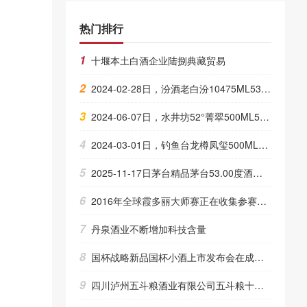
热门排行
1
十堰本土白酒企业陆捌典藏贸易
2
2024-02-28日，汾酒老白汾10475ML53.00度酒每瓶的价格是多少呢？
3
2024-06-07日，水井坊52°菁翠500ML52.00度酒每瓶的价格是多少呢？
4
2024-03-01日，钓鱼台龙樽凤玺500ML53.00度酒每瓶的价格是多少呢？
5
2025-11-17日茅台精品茅台53.00度酒价格为2,160一瓶，下跌 30元
6
2016年全球霞多丽大师赛正在收集参赛作品
7
丹泉酒业不断增加科技含量
8
国杯战略新品国杯小酒上市发布会在成都举行
9
四川泸州五斗粮酒业有限公司五斗粮十分香招商