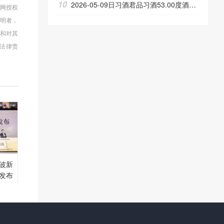
10
2026-05-09日习酒君品习酒53.00度酒价格为605一瓶，上涨 19元
本网授权
声明者，
或和对其
法律责
波新
发布