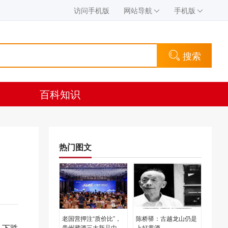
访问手机版
网站导航
手机版
搜索
百科知识
热门图文
老国营押注“质价比”，
陈桥驿：古越龙山仍是
，下跌
贵州藏酒三大新品中酒
上好黄酒