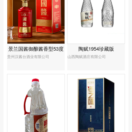
景兰国酱御酿酱香型53度
陶赋1954珍藏版
贵州汉酱台酒业有限公司
山西陶赋酒庄有限公司