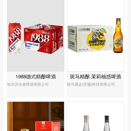
1988德式精酿啤酒
斑马精酿·茉莉柚惑啤酒
哈尔滨全麦啤酒有限公司
斑马通达(安徽)科技有限公司