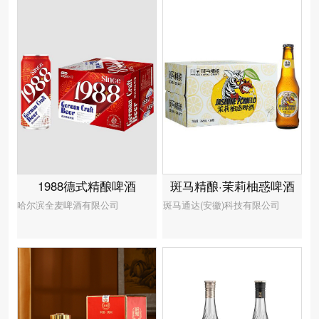
1988德式精酿啤酒
斑马精酿·茉莉柚惑啤酒
哈尔滨全麦啤酒有限公司
斑马通达(安徽)科技有限公司