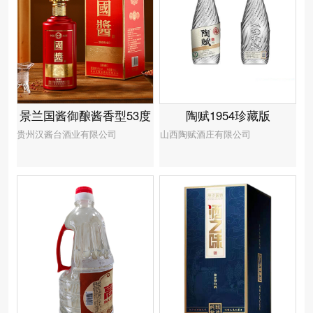
景兰国酱御酿酱香型53度
陶赋1954珍藏版
贵州汉酱台酒业有限公司
山西陶赋酒庄有限公司