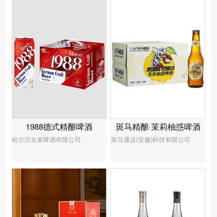
1988德式精酿啤酒
斑马精酿·茉莉柚惑啤酒
哈尔滨全麦啤酒有限公司
斑马通达(安徽)科技有限公司