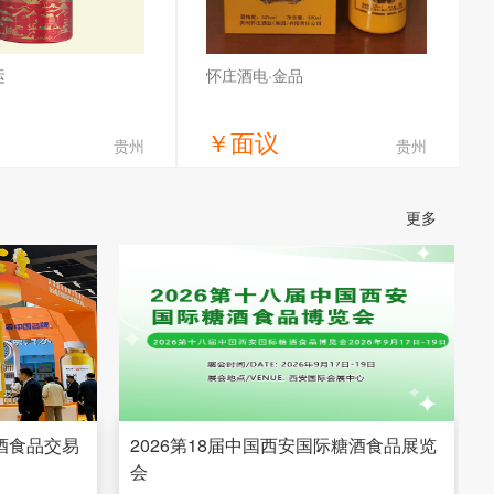
运
怀庄酒电·金品
￥
面议
贵州
贵州
获取底价
获取底价
更多
市茅台镇传统酒业有限公
贵州怀庄酒业（集团）有限责任公司
司
糖酒食品交易
2026第18届中国西安国际糖酒食品展览
会