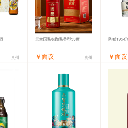
酒
景兰国酱御酿酱香型53度
陶赋1954
￥
面议
￥
面议
贵州
贵州
价
获取底价
技有限公司
贵州汉酱台酒业有限公司
山西