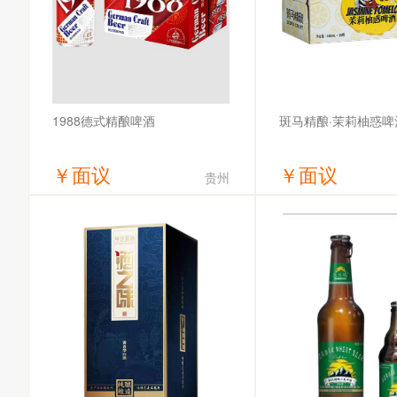
1988德式精酿啤酒
斑马精酿·茉莉柚惑啤
￥
面议
￥
面议
贵州
获取底价
获取底
哈尔滨全麦啤酒有限公司
斑马通达(安徽)科