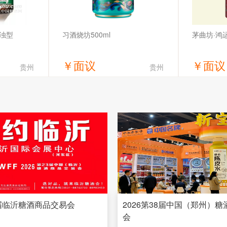
浊型
习酒烧坊500ml
茅曲坊·鸿
￥
面议
￥
面议
贵州
贵州
价
获取底价
有限公司
华昱酒业
贵州省仁怀
3届临沂糖酒商品交易会
2026第38届中国（郑州）
会