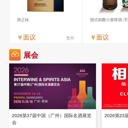
酒之味
德式精酿小麦啤酒-浑
￥
面议
￥
面议
贵州
获取底价
获取底
展会
河南酒之味供应链管理有限公司
湖北岔斗喝酒业
2026第37届中国（广州）国际名酒展览
2026第2
会