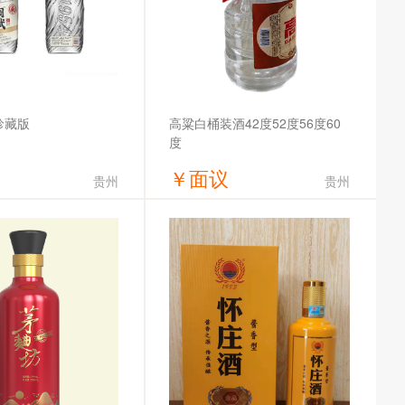
珍藏版
高粱白桶装酒42度52度56度60
度
￥
面议
贵州
贵州
获取底价
获取底价
陶赋酒庄有限公司
安徽众焱酒业有限公司