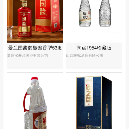
景兰国酱御酿酱香型53度
陶赋1954珍藏版
贵州汉酱台酒业有限公司
山西陶赋酒庄有限公司