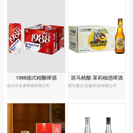
1988德式精酿啤酒
斑马精酿·茉莉柚惑啤酒
哈尔滨全麦啤酒有限公司
斑马通达(安徽)科技有限公司